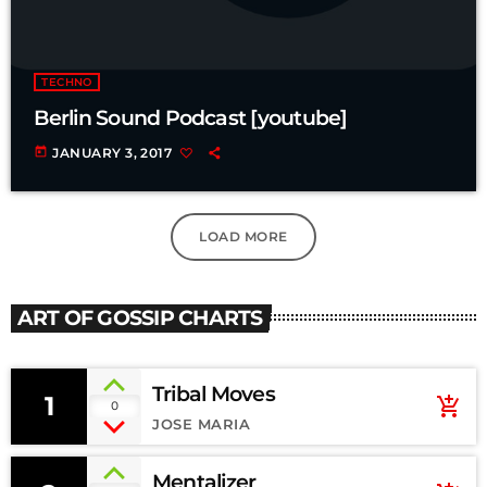
TECHNO
Berlin Sound Podcast [youtube]
today
JANUARY 3, 2017
LOAD MORE
ART OF GOSSIP CHARTS
Tribal Moves
1
add_shopping_cart
0
JOSE MARIA
Mentalizer