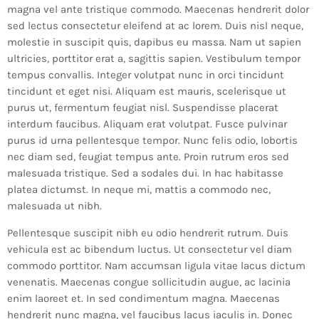
magna vel ante tristique commodo. Maecenas hendrerit dolor
sed lectus consectetur eleifend at ac lorem. Duis nisl neque,
molestie in suscipit quis, dapibus eu massa. Nam ut sapien
ultricies, porttitor erat a, sagittis sapien. Vestibulum tempor
tempus convallis. Integer volutpat nunc in orci tincidunt
tincidunt et eget nisi. Aliquam est mauris, scelerisque ut
purus ut, fermentum feugiat nisl. Suspendisse placerat
interdum faucibus. Aliquam erat volutpat. Fusce pulvinar
purus id urna pellentesque tempor. Nunc felis odio, lobortis
nec diam sed, feugiat tempus ante. Proin rutrum eros sed
malesuada tristique. Sed a sodales dui. In hac habitasse
platea dictumst. In neque mi, mattis a commodo nec,
malesuada ut nibh.
Pellentesque suscipit nibh eu odio hendrerit rutrum. Duis
vehicula est ac bibendum luctus. Ut consectetur vel diam
commodo porttitor. Nam accumsan ligula vitae lacus dictum
venenatis. Maecenas congue sollicitudin augue, ac lacinia
enim laoreet et. In sed condimentum magna. Maecenas
hendrerit nunc magna, vel faucibus lacus iaculis in. Donec